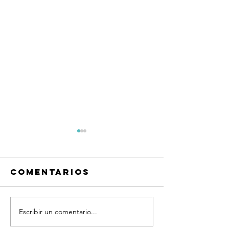
Comentarios
Escribir un comentario...
¡Tu eres
¡QUE HE
parte de
RECUERD