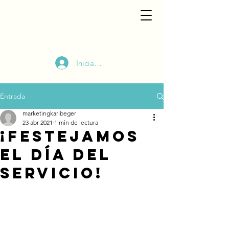
Iniciar sesión
Entrada
marketingkaribeger
23 abr 2021
1 min de lectura
¡Festejamos
el Día del
Servicio!